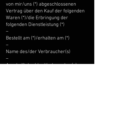
von mir/uns (*) abgeschlossenen
Vertrag über den Kauf der folgenden
Waren (*)/die Erbringung der
folgenden Dienstleistung (*)
–
Bestellt am (*)/erhalten am (*)
–
Name des/der Verbraucher(s)
–
Anschrift des/der Verbraucher(s)
–
Unterschrift des/der Verbraucher(s)
(nur bei Mitteilung auf Papier)
–
Datum
(*) Unzutreffendes streichen.
© 2023 by Autohaus Vasold. Pictures by