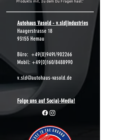
Produkts mit, zu dem Du Fragen hast."
Autohaus Vasold - v.sld|industries
Haagerstrasse 18
93155 Hemau
Büro:
+49(0)9491
/902266
Mobil: +49(0)160/8488990
v.sld@autohaus-vasold.de
Folge uns auf Social-Media!