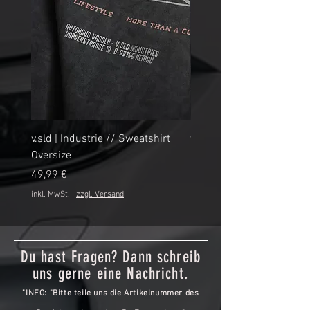
v.sld | Industrie // Sweatshirt
v.sld | Industrie // Shirt
Oversize
Preis
29,99 €
Preis
49,99 €
inkl. MwSt.
inkl. MwSt.
|
zzgl. Versand
Du hast Fragen? Dann schreib
uns gerne eine Nachricht.
"INFO: "Bitte teile uns die Artikelnummer des